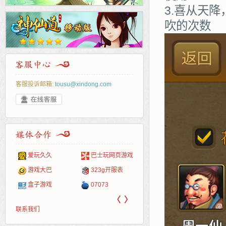
3.喜从天
吹的次数
客服投诉邮箱:
tousu@xindong.com
爱玩久久
巴士玩网页游戏
265G
52pk
86wan
聚侠网
页游
多玩
游一
开服
游戏网
游戏大巴
323g开服表
腾讯游戏
pcgame
游侠网页游戏
斗蟹网页游戏
新浪
中华
40407
游戏
盒子游戏
07073
新浪页游
游戏狗
5617网游网
4q5q游戏
网易
Cwan
一游
〈
〉
联系我们