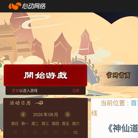
登录
以进入游戏
注册
当前位置 :
首
线
2026
年
08
月
周日
周一
周二
周三
周四
周五
周六
《神仙道
26
27
28
29
30
31
01