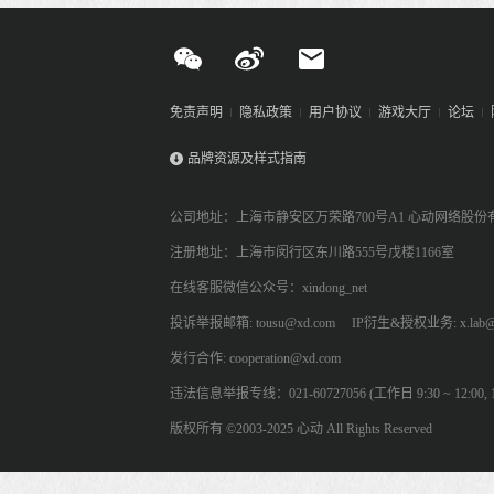
免责声明
隐私政策
用户协议
游戏大厅
论坛
品牌资源及样式指南
公司地址：上海市静安区万荣路700号A1 心动网络股份
注册地址：上海市闵行区东川路555号戊楼1166室
在线客服微信公众号：xindong_net
投诉举报邮箱: tousu@xd.com
IP衍生&授权业务: x.lab@
发行合作: cooperation@xd.com
违法信息举报专线：021-60727056 (工作日 9:30 ~ 12:00, 13:
版权所有 ©2003-2025 心动 All Rights Reserved