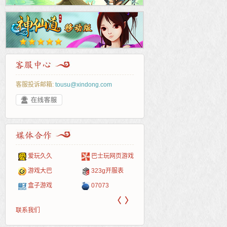
客服投诉邮箱:
tousu@xindong.com
爱玩久久
巴士玩网页游戏
265G
52pk
86wan
聚侠网
页游
多玩
游一
开服
游戏网
游戏大巴
323g开服表
腾讯游戏
pcgame
游侠网页游戏
斗蟹网页游戏
新浪
中华
40407
游戏
盒子游戏
07073
新浪页游
游戏狗
5617网游网
4q5q游戏
网易
Cwan
一游
〈
〉
联系我们