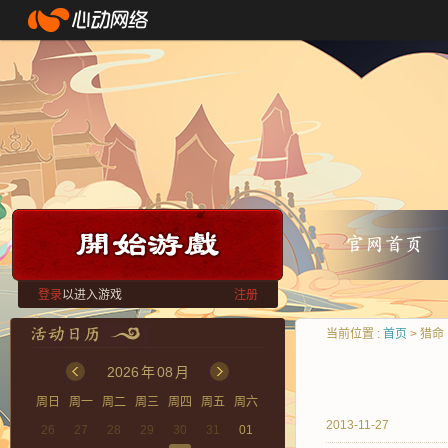
登录
以进入游戏
注册
当前位置 :
首页
> 猎命
2026
年
08
月
周日
周一
周二
周三
周四
周五
周六
2013-11-27
26
27
28
29
30
31
01