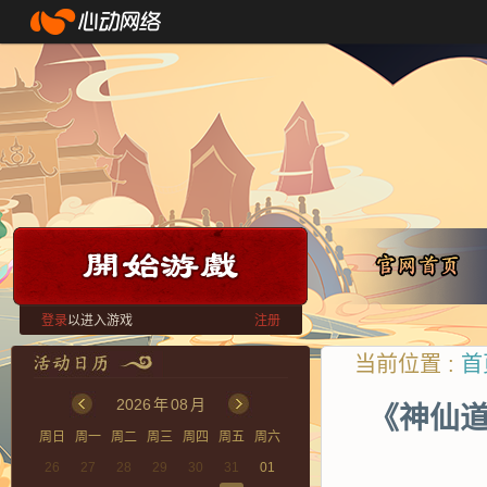
登录
以进入游戏
注册
当前位置 :
首
2026
年
08
月
《神仙道
周日
周一
周二
周三
周四
周五
周六
26
27
28
29
30
31
01