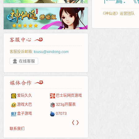
下一篇：《
《神仙道》运营团队
客服投诉邮箱:
tousu@xindong.com
爱玩久久
巴士玩网页游戏
265G
52pk
86wan
聚侠网
页游
多玩
游一
开服
游戏网
游戏大巴
323g开服表
腾讯游戏
pcgame
游侠网页游戏
斗蟹网页游戏
新浪
中华
40407
游戏
盒子游戏
07073
新浪页游
游戏狗
5617网游网
4q5q游戏
网易
Cwan
一游
〈
〉
联系我们