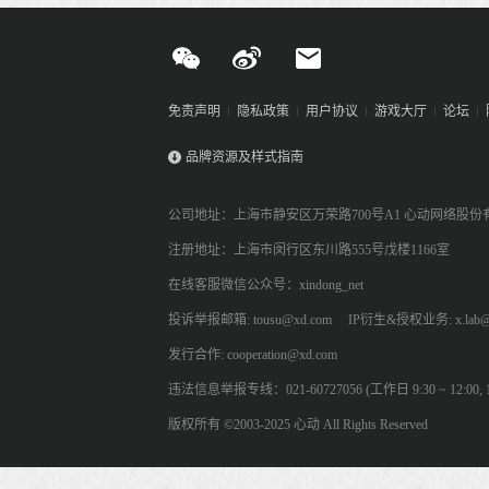
免责声明
隐私政策
用户协议
游戏大厅
论坛
品牌资源及样式指南
公司地址：上海市静安区万荣路700号A1 心动网络股份
注册地址：上海市闵行区东川路555号戊楼1166室
在线客服微信公众号：xindong_net
投诉举报邮箱: tousu@xd.com
IP衍生&授权业务: x.lab@
发行合作: cooperation@xd.com
违法信息举报专线：021-60727056 (工作日 9:30 ~ 12:00, 13:
版权所有 ©2003-2025 心动 All Rights Reserved