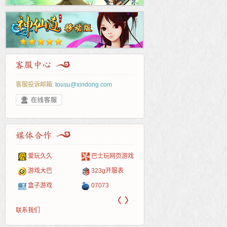
客服投诉邮箱:
tousu@xindong.com
爱玩久久
巴士玩网页游戏
265G
52pk
86wan
聚侠网
页游
多玩
游一
开服
游戏网
游戏大巴
323g开服表
腾讯游戏
pcgame
游侠网页游戏
斗蟹网页游戏
新浪
中华
40407
游戏
盒子游戏
07073
新浪页游
游戏狗
5617网游网
4q5q游戏
网易
Cwan
一游
〈
〉
联系我们