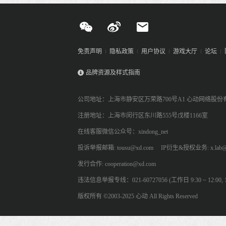
免责声明
隐私政策
用户协议
游戏大厅
论坛
品牌资源及样式指南
公司地址：上海市静安区万荣路700号A1 心动网络股份
注册地址：上海市闵行区东川路555号戊楼1166室
在线客服微信公众号：xindong_net
投诉举报邮箱: tousu@xd.com
IP衍生&授权业务: x.lab@
发行合作: cooperation@xd.com
违法信息举报专线：021-60727056 (工作日 9:30 ~ 12:00, 13:
版权所有 ©2003-2025 心动 All Rights Reserved