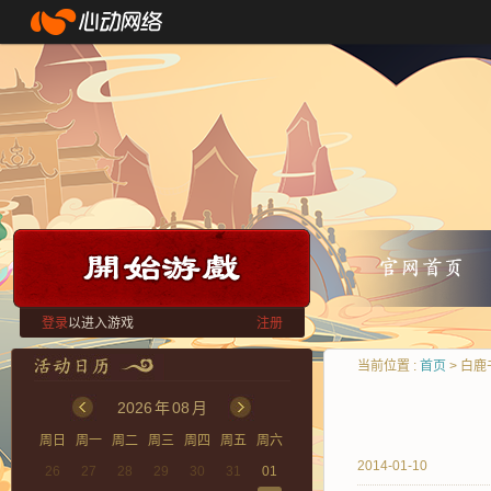
登录
以进入游戏
注册
当前位置 :
首页
> 白鹿
2026
年
08
月
周日
周一
周二
周三
周四
周五
周六
2014-01-10
26
27
28
29
30
31
01