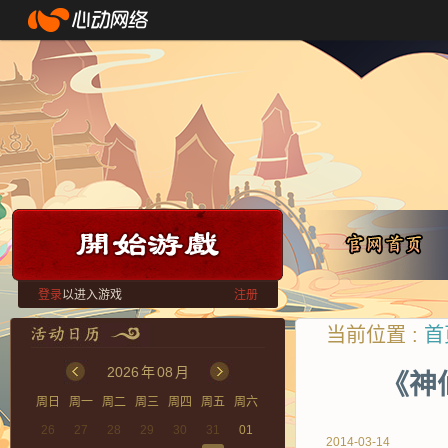
登录
以进入游戏
注册
当前位置 :
首
2026
年
08
月
《神
周日
周一
周二
周三
周四
周五
周六
26
27
28
29
30
31
01
2014-03-14