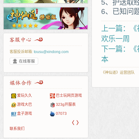
5、护送取
6、已知问
上一篇：《
欢乐一周
下一篇：《
客服投诉邮箱:
tousu@xindong.com
本
《神仙道》运营团队
爱玩久久
巴士玩网页游戏
265G
52pk
86wan
聚侠网
页游
多玩
游一
开服
游戏网
游戏大巴
323g开服表
腾讯游戏
pcgame
游侠网页游戏
斗蟹网页游戏
新浪
中华
40407
游戏
盒子游戏
07073
新浪页游
游戏狗
5617网游网
4q5q游戏
网易
Cwan
一游
〈
〉
联系我们