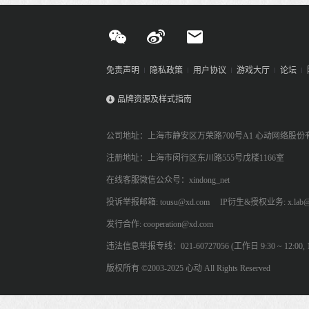
免责声明
隐私政策
用户协议
游戏大厅
论坛
品牌资源及样式指南
公司地址：上海市静安区万荣路700号A1 心动网络股份
注册地址：上海市闵行区东川路555号戊楼1166室
在线客服微信公众号：xindong_net
投诉举报邮箱: tousu@xd.com
IP衍生&授权业务: x.lab@
发行合作: cooperation@xd.com
违法信息举报专线：021-60727056 (工作日 9:30 ~ 12:00, 13:
版权所有 ©2003-2025 心动 All Rights Reserved