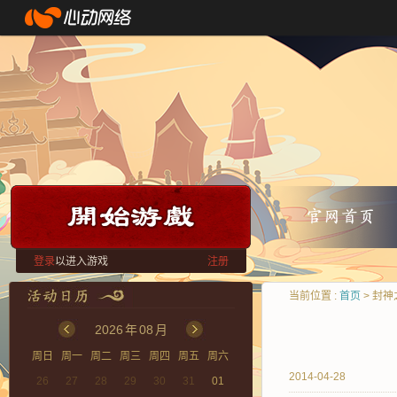
登录
以进入游戏
注册
当前位置 :
首页
> 封
2026
年
08
月
周日
周一
周二
周三
周四
周五
周六
2014-04-28
26
27
28
29
30
31
01