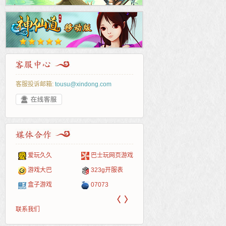
客服投诉邮箱:
tousu@xindong.com
爱玩久久
巴士玩网页游戏
265G
52pk
86wan
聚侠网
页游
多玩
游一
开服
游戏网
游戏大巴
323g开服表
腾讯游戏
pcgame
游侠网页游戏
斗蟹网页游戏
新浪
中华
40407
游戏
盒子游戏
07073
新浪页游
游戏狗
5617网游网
4q5q游戏
网易
Cwan
一游
〈
〉
联系我们