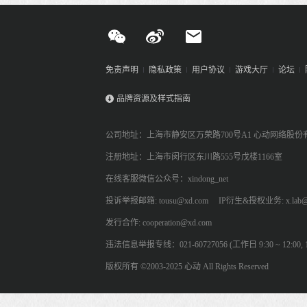
免责声明
隐私政策
用户协议
游戏大厅
论坛
品牌资源及样式指南
公司地址：上海市静安区万荣路700号A1 心动网络股份
注册地址：上海市闵行区东川路555号戊楼1166室
在线客服微信公众号：xindong_net
投诉举报邮箱: tousu@xd.com
IP衍生&授权业务: x.lab@
发行合作: cooperation@xd.com
违法信息举报专线：021-60727056 (工作日 9:30 ~ 12:00, 13:
版权所有 ©2003-2025 心动 All Rights Reserved