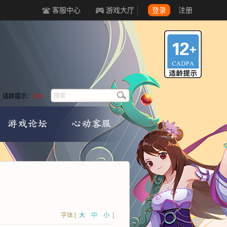
客服中心
游戏大厅
登录
注册
适龄提示：
12+
字体:[
大
中
小
]