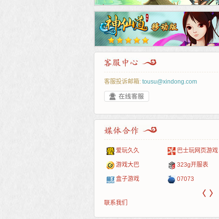
客服投诉邮箱:
tousu@xindong.com
叶云手游
新手卡之家
游戏嘟嘟
游民在线
爱玩久久
巴士玩网页游戏
游戏港口
爱村服
发号网
17611游戏网
游戏大巴
323g开服表
521G手游
1Y2Y游戏
游久
521g页游
盒子游戏
07073
〈
〉
联系我们