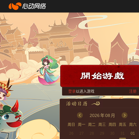
登录
以进入游戏
注册
2026
年
08
月
周日
周一
周二
周三
周四
周五
周六
26
27
28
29
30
31
01