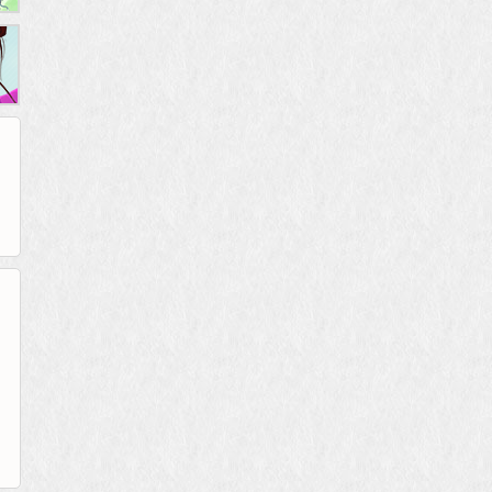
265G
52pk
86wan
聚侠网
页游网
多玩
游一游
开服网
腾讯游戏
pcgame
游侠网页游戏
斗蟹网页游戏
新浪游戏
中华网
40407
游戏观察
新浪页游
游戏狗
5617网游网
4q5q游戏
网易游戏
Cwan
一游网