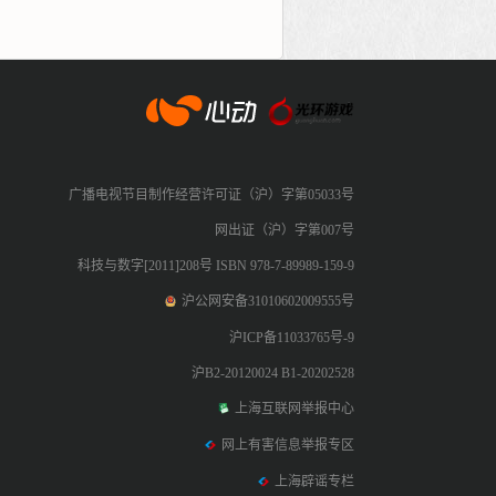
心动网络
广播电视节目制作经营许可证（沪）字第05033号
网出证（沪）字第007号
科技与数字[2011]208号 ISBN 978-7-89989-159-9
沪公网安备31010602009555号
沪ICP备11033765号-9
沪B2-20120024 B1-20202528
上海互联网举报中心
网上有害信息举报专区
上海辟谣专栏