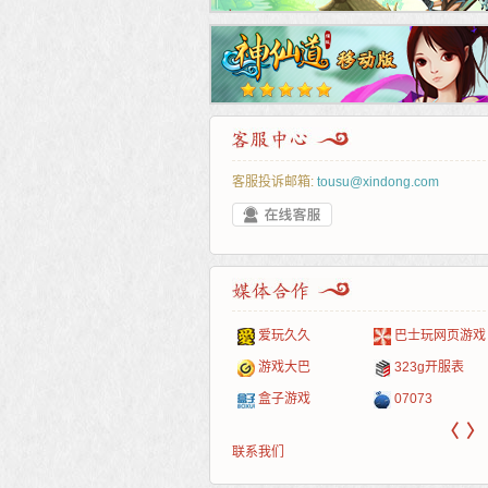
客服投诉邮箱:
tousu@xindong.com
叶云手游
新手卡之家
游戏嘟嘟
游民在线
爱玩久久
巴士玩网页游戏
游戏港口
爱村服
发号网
17611游戏网
游戏大巴
323g开服表
521G手游
1Y2Y游戏
游久
521g页游
盒子游戏
07073
〈
〉
联系我们