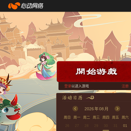
登录
以进入游戏
注册
2026
年
08
月
周日
周一
周二
周三
周四
周五
周六
26
27
28
29
30
31
01