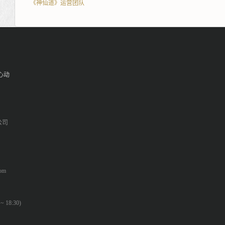
《神仙道》运营团队
心动
公司
om
 18:30)