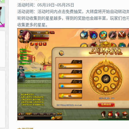
活动时间：05月19日~05月25日
活动说明：活动时间内点击免费抽奖，大转盘将开始自动转动
轮转动收集到的星星越多，得到的奖励也会越丰富，玩家们也
收集更多的星星。
265G
52pk
86wan
聚侠网
页游网
多玩
游一游
开服网
腾讯游戏
pcgame
游侠网页游戏
斗蟹网页游戏
新浪游戏
中华网
40407
游戏观察
新浪页游
游戏狗
5617网游网
4q5q游戏
网易游戏
Cwan
一游网