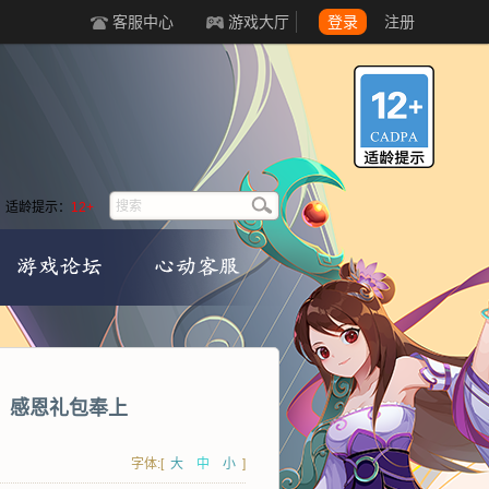
客服中心
游戏大厅
登录
注册
适龄提示：
12+
，感恩礼包奉上
字体:[
大
中
小
]