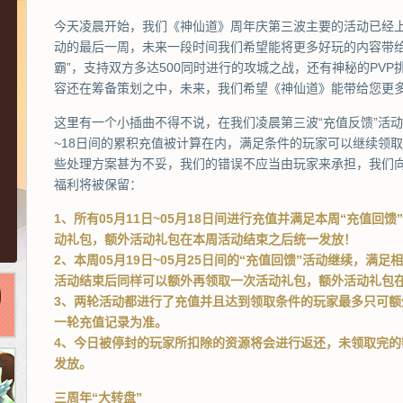
今天凌晨开始，我们《神仙道》周年庆第三波主要的活动已经
动的最后一周，未来一段时间我们希望能将更多好玩的内容带给
霸”，支持双方多达500同时进行的攻城之战，还有神秘的PV
容还在筹备策划之中，未来，我们希望《神仙道》能带给您更
这里有一个小插曲不得不说，在我们凌晨第三波“充值反馈”活动
~18日间的累积充值被计算在内，满足条件的玩家可以继续领
些处理方案甚为不妥，我们的错误不应当由玩家来承担，我们
福利将被保留：
1、所有05月11日~05月18日间进行充值并满足本周“充值回
动礼包，额外活动礼包在本周活动结束之后统一发放！
2、本周05月19日~05月25日间的“充值回馈”活动继续，满
活动结束后同样可以额外再领取一次活动礼包，额外活动礼包
3、两轮活动都进行了充值并且达到领取条件的玩家最多只可
一轮充值记录为准。
4、今日被停封的玩家所扣除的资源将会进行返还，未领取完
发放。
三周年“大转盘”