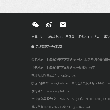
免责声明
隐私政策
用户协议
游戏大厅
论坛
阳光
品牌资源及样式指南
公司地址：上海市静安区万荣路700号A1 心动网络股份有限
注册地址：上海市闵行区东川路555号戊楼1166室
在线客服微信公众号：xindong_net
投诉举报邮箱: tousu@xd.com
IP衍生&授权业务: x.lab@xd.c
发行合作: cooperation@xd.com
违法信息举报专线：021-60727056 (工作日 9:30 ~ 12:00, 13:30 ~
版权所有 ©2003-2025 心动 All Rights Reserved