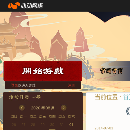
登录
以进入游戏
注册
当前位置 :
首
2026
年
08
月
《
周日
周一
周二
周三
周四
周五
周六
26
27
28
29
30
31
01
2014-07-03