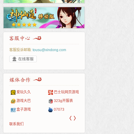
客服投诉邮箱:
tousu@xindong.com
爱玩久久
巴士玩网页游戏
265G
52pk
86wan
聚侠网
页游
多玩
游一
开服
游戏网
游戏大巴
323g开服表
腾讯游戏
pcgame
游侠网页游戏
斗蟹网页游戏
新浪
中华
40407
游戏
盒子游戏
07073
新浪页游
游戏狗
5617网游网
4q5q游戏
网易
Cwan
一游
〈
〉
联系我们