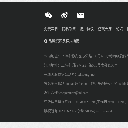
免责声明
隐私政策
用户协议
游戏大厅
论坛
品牌资源及样式指南
公司地址：上海市静安区万荣路700号A1 心动网络股份
注册地址：上海市闵行区东川路555号戊楼1166室
在线客服微信公众号：xindong_net
投诉举报邮箱: tousu@xd.com
IP衍生&授权业务: x.lab@
发行合作: cooperation@xd.com
违法信息举报专线：021-60727056 (工作日 9:30 ~ 12:00, 13:
版权所有 ©2003-2025 心动 All Rights Reserved