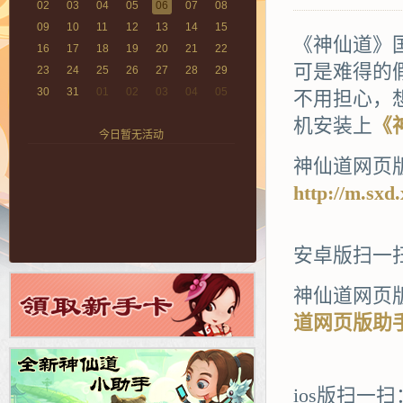
02
03
04
05
06
07
08
09
10
11
12
13
14
15
《神仙道》
16
17
18
19
20
21
22
可是难得的
23
24
25
26
27
28
29
30
31
01
02
03
04
05
不用担心，
机安装上
《
今日暂无活动
神仙道网页
http://m.sxd
安卓版扫一
神仙道网页版
道网页版助
ios版扫一扫