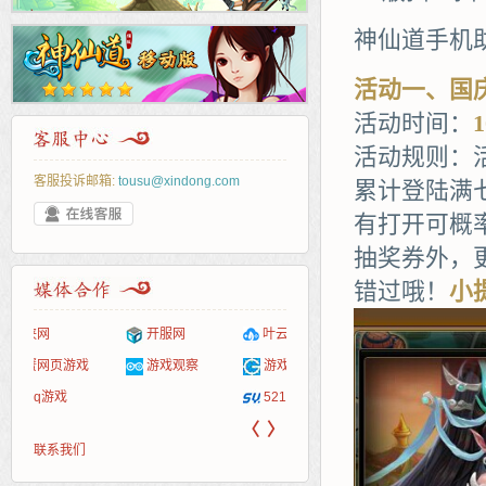
神仙道手机
活动一、国
活动时间：
活动规则：
客服投诉邮箱:
tousu@xindong.com
累计登陆满
有打开可概
抽奖券外，
错过哦！
小
页游戏
叶云手游
游戏嘟嘟
游戏网
服表
游戏港口
发号网
521G手游
游久
〈
〉
联系我们