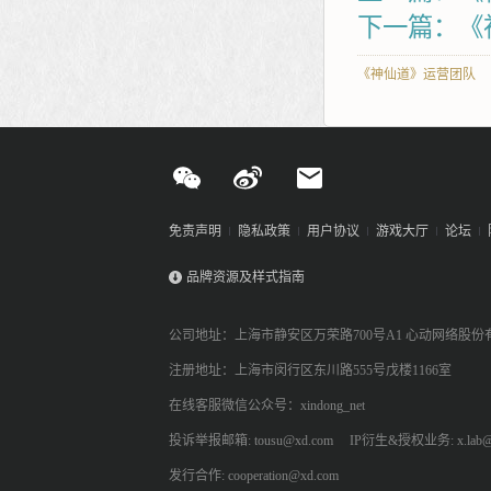
下一篇：《
《神仙道》运营团队
免责声明
隐私政策
用户协议
游戏大厅
论坛
品牌资源及样式指南
公司地址：上海市静安区万荣路700号A1 心动网络股份
注册地址：上海市闵行区东川路555号戊楼1166室
在线客服微信公众号：xindong_net
投诉举报邮箱: tousu@xd.com
IP衍生&授权业务: x.lab@
发行合作: cooperation@xd.com