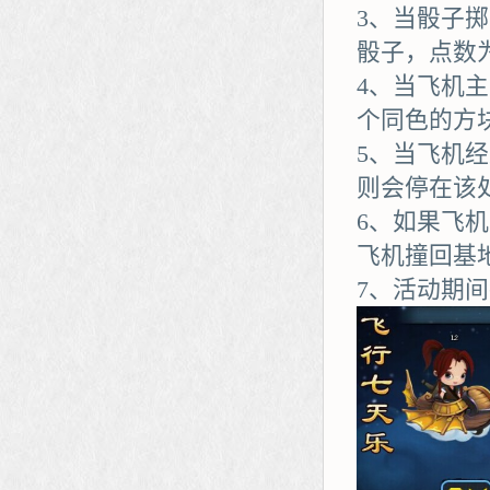
3、当骰子
骰子，点数
4、当飞机
个同色的方
5、当飞机
则会停在该
6、如果飞
飞机撞回基
7、活动期