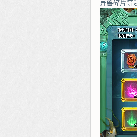
异兽碎片等