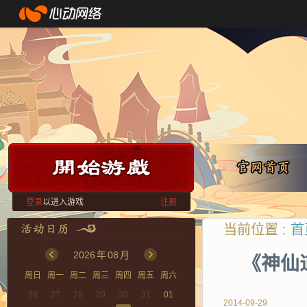
登录
以进入游戏
注册
当前位置 :
首
2026
年
08
月
《神仙
周日
周一
周二
周三
周四
周五
周六
26
27
28
29
30
31
01
2014-09-29