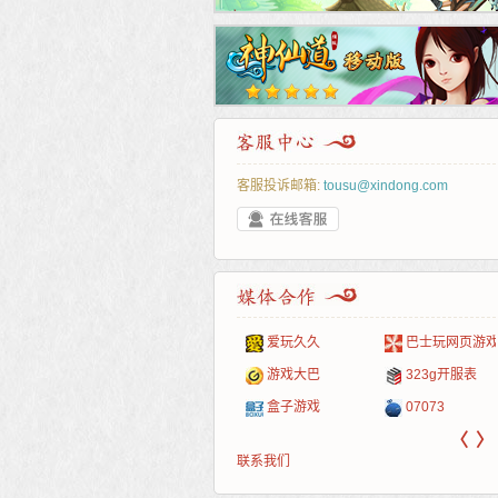
客服投诉邮箱:
tousu@xindong.com
叶云手游
新手卡之家
游戏嘟嘟
游民在线
爱玩久久
巴士玩网页游戏
游戏港口
爱村服
发号网
17611游戏网
游戏大巴
323g开服表
521G手游
1Y2Y游戏
游久
521g页游
盒子游戏
07073
〈
〉
联系我们