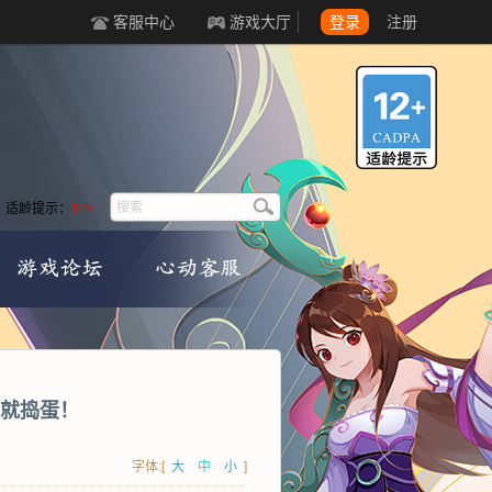
客服中心
游戏大厅
登录
注册
适龄提示：
12+
就捣蛋！
字体:[
大
中
小
]