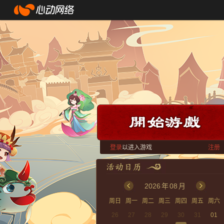
登录
以进入游戏
注册
2026
年
08
月
周日
周一
周二
周三
周四
周五
周六
26
27
28
29
30
31
01