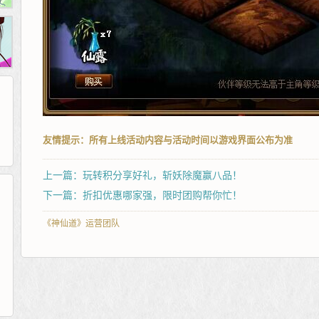
友情提示：所有上线活动内容与活动时间以游戏界面公布为准
上一篇：玩转积分享好礼，斩妖除魔赢八品！
下一篇：折扣优惠哪家强，限时团购帮你忙！
265G
52pk
86wan
聚侠网
页游网
多玩
游一游
开服网
《神仙道》运营团队
腾讯游戏
pcgame
游侠网页游戏
斗蟹网页游戏
新浪游戏
中华网
40407
游戏观察
新浪页游
游戏狗
5617网游网
4q5q游戏
网易游戏
Cwan
一游网