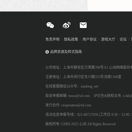
免责声明
隐私政策
用户协议
游戏大厅
论坛
品牌资源及样式指南
公司地址：上海市静安区万荣路700号A1 心动网络股份
注册地址：上海市闵行区东川路555号戊楼1166室
在线客服微信公众号：xindong_net
投诉举报邮箱: tousu@xd.com
IP衍生&授权业务: x.lab@
发行合作: cooperation@xd.com
违法信息举报专线：021-60727056 (工作日 9:30 ~ 12:00, 13:
版权所有 ©2003-2025 心动 All Rights Reserved