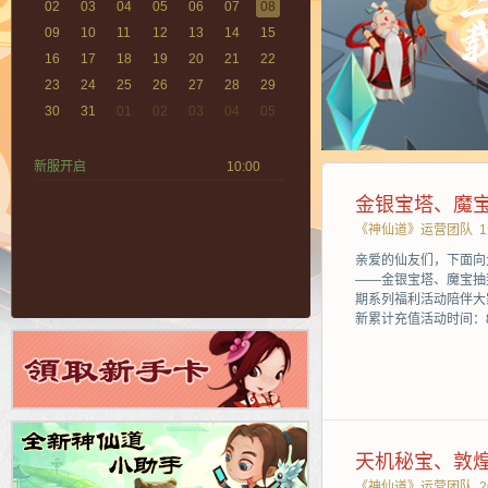
02
03
04
05
06
07
08
09
10
11
12
13
14
15
16
17
18
19
20
21
22
23
24
25
26
27
28
29
30
31
01
02
03
04
05
新服开启
10:00
金银宝塔、魔
《神仙道》运营团队
亲爱的仙友们，下面向
——金银宝塔、魔宝抽
期系列福利活动陪伴大
新累计充值活动时间：8
天机秘宝、敦
《神仙道》运营团队
2