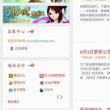
亲爱的仙友们，下面向
——天机秘宝、敦煌秘
期系列福利活动陪伴大
天机秘宝活动时间：8
客服投诉邮箱:
tousu@xindong.com
8月3日更新公
《神仙道》运营团队
2
为了保证服务器稳定运
于8月3日凌晨1：00
【优化】封灵优化· 【
爱玩久久
巴士玩网页游戏
265G
52pk
86wan
聚侠网
页游
多玩
游一
开服
册· 【优化】天降豪
游戏网
游戏大巴
323g开服表
腾讯游戏
pcgame
游侠网页游戏
斗蟹网页游戏
新浪
中华
40407
游戏
盒子游戏
07073
新浪页游
游戏狗
5617网游网
4q5q游戏
网易
Cwan
一游
〈
〉
联系我们