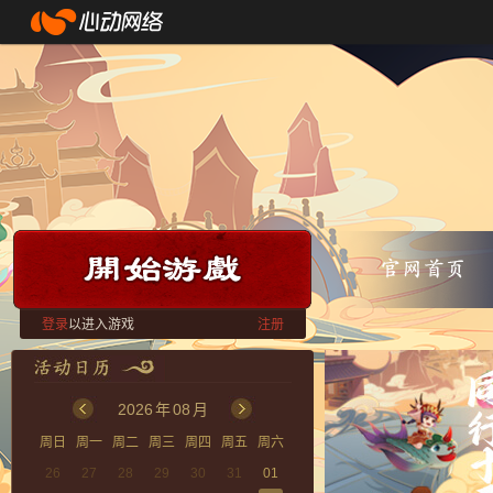
登录
以进入游戏
注册
2026
年
08
月
周日
周一
周二
周三
周四
周五
周六
26
27
28
29
30
31
01