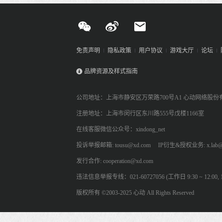
免责声明
隐私政策
用户协议
游戏大厅
论坛
品牌资源及样式指南
公司地址：上海市静安区万荣路700号A1 心动网络股份
注册地址：上海市闵行区东川路555号戊楼1166室
在线客服微信公众号：xindong_net
投诉举报邮箱: tousu@xd.com
IP衍生&授权业务: x.lab@
发行合作: cooperation@xd.com
违法信息举报专线：021-60727056 (工作日 9:30 ~ 12:00, 13:
版权所有 ©2003-2025 心动 All Rights Reserved