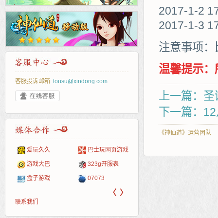
2017-1-2 
2017-1-3 1
注意事项：
温馨提示：
客服投诉邮箱:
tousu@xindong.com
上一篇：圣
下一篇：1
《神仙道》运营团队
页游戏
265G
页游网
52pk
86wan
聚侠网
多玩
游一
开服
游戏网
服表
腾讯游戏
新浪游戏
pcgame
游侠网页游戏
斗蟹网页游戏
中华
40407
游戏
新浪页游
网易游戏
游戏狗
5617网游网
4q5q游戏
Cwan
一游
〈
〉
联系我们