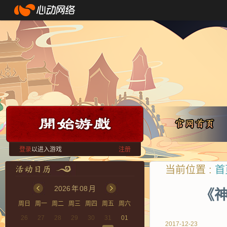
登录
以进入游戏
注册
当前位置 :
首
2026
年
08
月
《
周日
周一
周二
周三
周四
周五
周六
26
27
28
29
30
31
01
2017-12-23