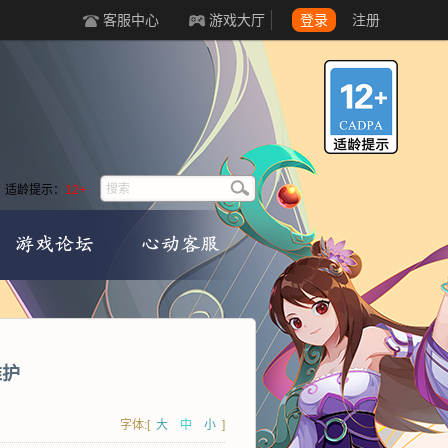
客服中心
游戏大厅
登录
注册
适龄提示：
12+
维护
字体:[
大
中
小
]