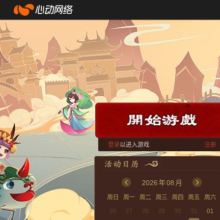
登录
以进入游戏
注册
2026
年
08
月
周日
周一
周二
周三
周四
周五
周六
26
27
28
29
30
31
01