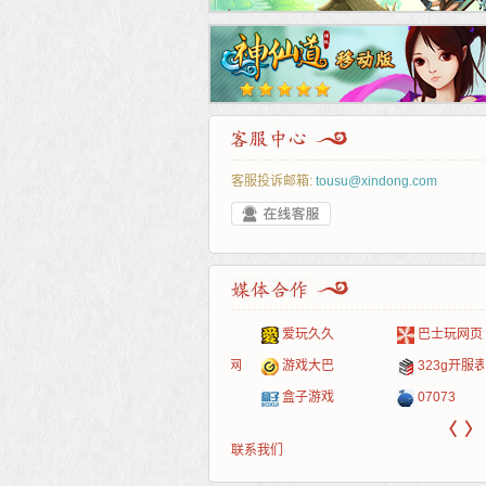
客服投诉邮箱:
tousu@xindong.com
叶云手游
新手卡之家
游戏嘟嘟
游民在线
爱玩久久
巴士玩网页游戏
游戏港口
爱村服
发号网
17611游戏网
游戏大巴
323g开服表
521G手游
1Y2Y游戏
游久
521g页游
盒子游戏
07073
〈
〉
联系我们