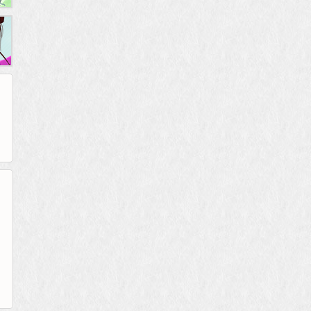
265G
52pk
86wan
聚侠网
页游网
多玩
游一游
开服网
腾讯游戏
pcgame
游侠网页游戏
斗蟹网页游戏
新浪游戏
中华网
40407
游戏观察
新浪页游
游戏狗
5617网游网
4q5q游戏
网易游戏
Cwan
一游网