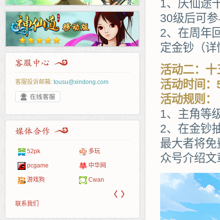
1、庆仙途
30级后可
2、在周年
定金钞（详
活动二：十
活动时间：5
客服投诉邮箱:
tousu@xindong.com
活动规则：
1、主角等
2、在金钞
最大者将免
页游戏
86wan
游一游
聚侠网
开服
众号介绍文
游戏网
服表
游侠网页游戏
40407
斗蟹网页游戏
游戏
5617网游网
一游网
4q5q游戏
〈
〉
联系我们