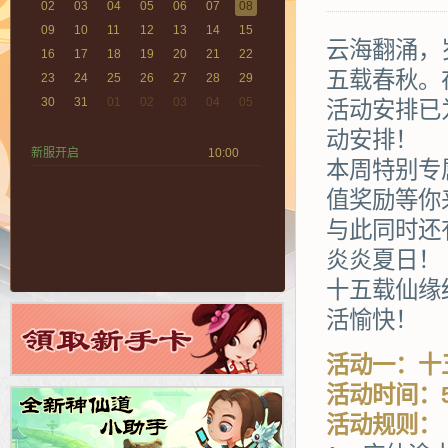
02
03
04
05
06
07
08
09
10
11
12
13
14
15
云海翻涌，
16
17
18
19
20
21
22
五载春秋。
23
24
25
26
27
28
29
30
31
01
02
03
04
05
活动安排已
动安排！
新服开启
10:00
本周特别专
值奖励等你
与此同时还
炎炎夏日！
十五载仙缘
活愉快！
活动一：十
活动时间：5
活动规则：