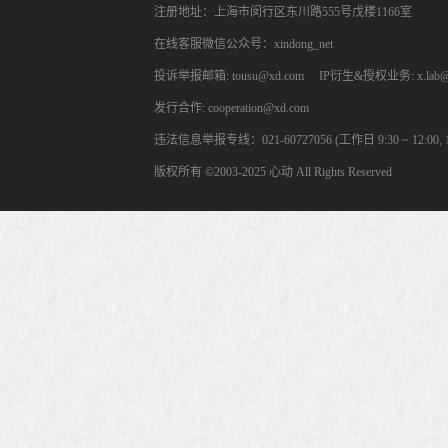
注册地址：上海市闵行区东川路555号戊楼1166室
在线客服微信公众号：xindong_net
投诉举报邮箱: tousu@xd.com
IP衍生&授权业务: x.lab@
发行合作: cooperation@xd.com
违法信息举报专线：021-60727056 (工作日 9:30 ~ 12:00, 13:
版权所有 ©2003-2025 心动 All Rights Reserved