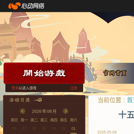
登录
以进入游戏
注册
当前位置 :
首
2026
年
08
月
十
周日
周一
周二
周三
周四
周五
周六
26
27
28
29
30
31
01
2026-05-08