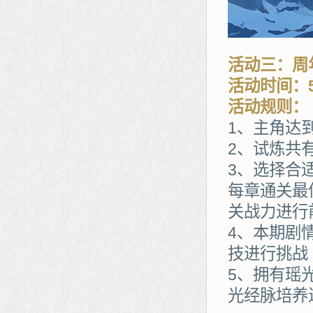
活动三：周
活动时间：5
活动规则：
1、主角达
2、试炼共
3、选择合
每章通关最
关战力进行
4、本期剧
技进行挑战
5、拥有瑶
光经脉培养