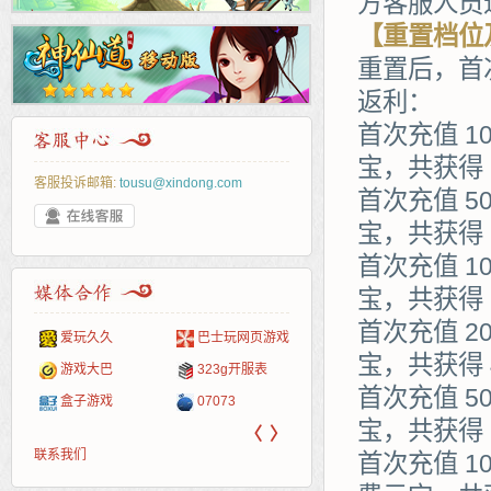
方客服人员
【重置档位
重置后，首
返利：
首次充值 1
宝，共获得 
客服投诉邮箱:
tousu@xindong.com
首次充值 5
宝，共获得 
首次充值 1
宝，共获得 
首次充值 2
爱玩久久
巴士玩网页游戏
265G
52pk
86wan
聚侠网
页游
多玩
游一
开服
宝，共获得 
游戏网
游戏大巴
323g开服表
腾讯游戏
pcgame
游侠网页游戏
斗蟹网页游戏
新浪
中华
40407
游戏
首次充值 5
盒子游戏
07073
新浪页游
游戏狗
5617网游网
4q5q游戏
网易
Cwan
一游
宝，共获得 
〈
〉
联系我们
首次充值 1