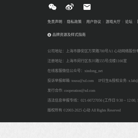
免责声明
隐私政策
用户协议
游戏大厅
论坛
品牌资源及样式指南
公司地址：上海市静安区万荣路700号A1 心动网络股份
注册地址：上海市闵行区东川路555号戊楼1166室
在线客服微信公众号：xindong_net
投诉举报邮箱: tousu@xd.com
IP衍生&授权业务: x.lab@
发行合作: cooperation@xd.com
违法信息举报专线：021-60727056 (工作日 9:30 ~ 12:00, 13:
版权所有 ©2003-2025 心动 All Rights Reserved