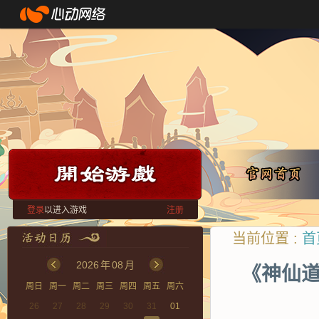
登录
以进入游戏
注册
当前位置 :
首
2026
年
08
月
《神仙
周日
周一
周二
周三
周四
周五
周六
26
27
28
29
30
31
01