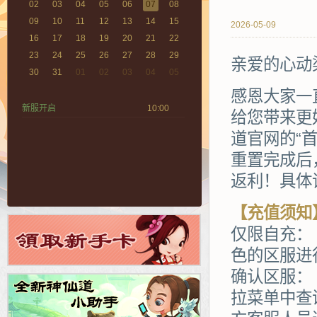
02
03
04
05
06
07
08
09
10
11
12
13
14
15
2026-05-09
16
17
18
19
20
21
22
23
24
25
26
27
28
29
亲爱的心动
30
31
01
02
03
04
05
感恩大家一
新服开启
10:00
给您带来更好
道官网的“
重置完成后
返利！具体
【充值须知
仅限自充：
色的区服进
确认区服：
拉菜单中查