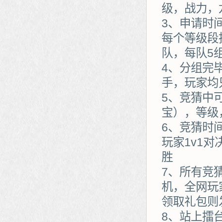
级，战力，
3、申请时
每个等级段
队，每队5
4、分组完
手，玩家均
5、竞猜中
宝），等级
6、竞猜时
玩家1v1
胜
7、所有竞
机，全网玩
领取礼包则
8、站上擂