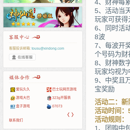
4、财神每
5、活动当
玩家可获得
6、同时活
8波
7、每波开
客服投诉邮箱:
tousu@xindong.com
个号码为财
8、财神数
玩家均视为
9、中奖且
宝奖励
爱玩久久
巴士玩网页游戏
265G
52pk
86wan
聚侠网
页游
多玩
游一
开服
游戏网
游戏大巴
323g开服表
腾讯游戏
pcgame
游侠网页游戏
斗蟹网页游戏
新浪
中华
40407
游戏
活动二：新
盒子游戏
07073
新浪页游
游戏狗
5617网游网
4q5q游戏
网易
Cwan
一游
活动时间：5
〈
〉
活动规则：
联系我们
1、团购中