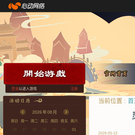
登录
以进入游戏
注册
当前位置 :
首
2026
年
08
月
周日
周一
周二
周三
周四
周五
周六
26
27
28
29
30
31
01
2026-05-15