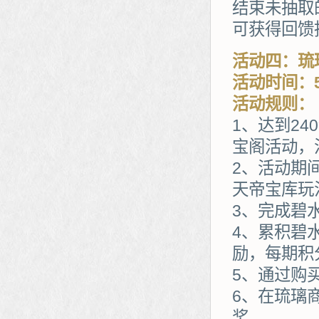
结束未抽取
可获得回馈
活动四：琉
活动时间：5
活动规则：
1、达到2
宝阁活动，
2、活动期
天帝宝库玩
3、完成碧
4、累积碧
励，每期积
5、通过购
6、在琉璃
奖