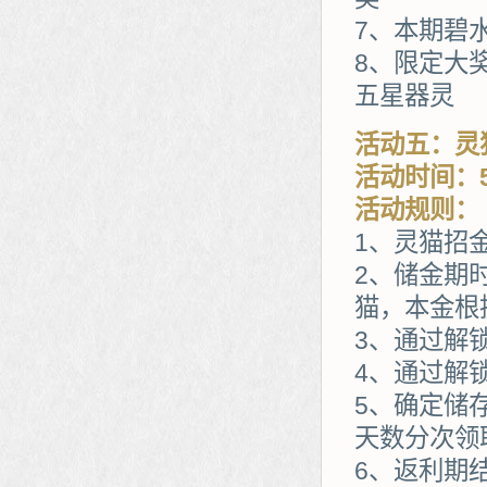
7、本期碧
8、限定大
五星器灵
活动五：灵
活动时间：5
活动规则：
1、灵猫招
2、储金期
猫，本金根
3、通过解
4、通过解
5、确定储
天数分次领
6、返利期