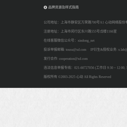
品牌资源及样式指南
公司地址：上海市静安区万荣路700号A1 心动网络股份
注册地址：上海市闵行区东川路555号戊楼1166室
在线客服微信公众号：xindong_net
投诉举报邮箱: tousu@xd.com
IP衍生&授权业务: x.lab@
发行合作: cooperation@xd.com
违法信息举报专线：021-60727056 (工作日 9:30 ~ 12:00, 13:
版权所有 ©2003-2025 心动 All Rights Reserved