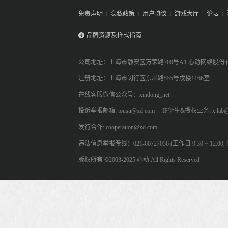
免责声明
隐私政策
用户协议
游戏大厅
论坛
品牌资源及样式指南
公司地址：上海市静安区万荣路700号A1 心动网络股份
注册地址：上海市闵行区东川路555号戊楼1166室
在线客服微信公众号：xindong_net
投诉举报邮箱: tousu@xd.com
IP衍生&授权业务: x.lab@
发行合作: cooperation@xd.com
违法信息举报专线：021-60727056 (工作日 9:30 ~ 12:00, 13:
版权所有 ©2003-2025 心动 All Rights Reserved