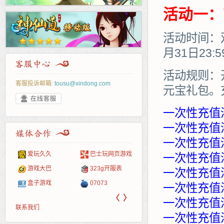
活动一：
活动时间：双
月31日23:
活动规则：
客服投诉邮箱:
tousu@xindong.com
元宝礼包。
一次性充值
一次性充值满
一次性充值满
爱玩久久
巴士玩网页游戏
265G
52pk
86wan
聚侠网
页游
多玩
游一
开服
一次性充值满
游戏网
游戏大巴
323g开服表
腾讯游戏
pcgame
游侠网页游戏
斗蟹网页游戏
新浪
中华
40407
游戏
一次性充值满
盒子游戏
07073
新浪页游
游戏狗
5617网游网
4q5q游戏
网易
Cwan
一游
一次性充值满
〈
〉
一次性充值满
联系我们
一次性充值满