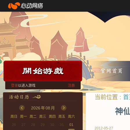
登录
以进入游戏
注册
当前位置 :
首
2026
年
08
月
神仙
周日
周一
周二
周三
周四
周五
周六
26
27
28
29
30
31
01
2012-05-27