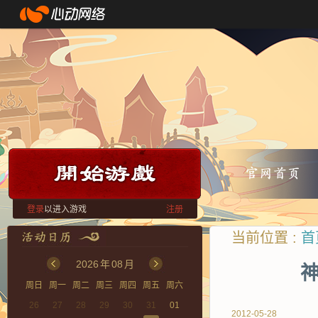
登录
以进入游戏
注册
当前位置 :
首
2026
年
08
月
神
周日
周一
周二
周三
周四
周五
周六
26
27
28
29
30
31
01
2012-05-28