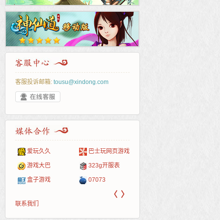
客服投诉邮箱:
tousu@xindong.com
爱玩久久
巴士玩网页游戏
265G
52pk
86wan
聚侠网
页游
多玩
游一
开服
游戏网
游戏大巴
323g开服表
腾讯游戏
pcgame
游侠网页游戏
斗蟹网页游戏
新浪
中华
40407
游戏
盒子游戏
07073
新浪页游
游戏狗
5617网游网
4q5q游戏
网易
Cwan
一游
〈
〉
联系我们