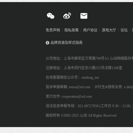
免责声明
隐私政策
用户协议
游戏大厅
论坛
品牌资源及样式指南
公司地址：上海市静安区万荣路700号A1 心动网络股份
注册地址：上海市闵行区东川路555号戊楼1166室
在线客服微信公众号：xindong_net
投诉举报邮箱: tousu@xd.com
IP衍生&授权业务: x.lab@
发行合作: cooperation@xd.com
违法信息举报专线：021-60727056 (工作日 9:30 ~ 12:00, 13:
版权所有 ©2003-2025 心动 All Rights Reserved