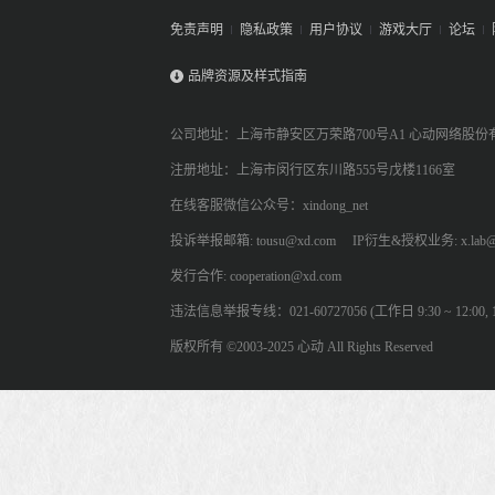
免责声明
隐私政策
用户协议
游戏大厅
论坛
品牌资源及样式指南
公司地址：上海市静安区万荣路700号A1 心动网络股份
注册地址：上海市闵行区东川路555号戊楼1166室
在线客服微信公众号：xindong_net
投诉举报邮箱: tousu@xd.com
IP衍生&授权业务: x.lab@
发行合作: cooperation@xd.com
违法信息举报专线：021-60727056 (工作日 9:30 ~ 12:00, 13:
版权所有 ©2003-2025 心动 All Rights Reserved