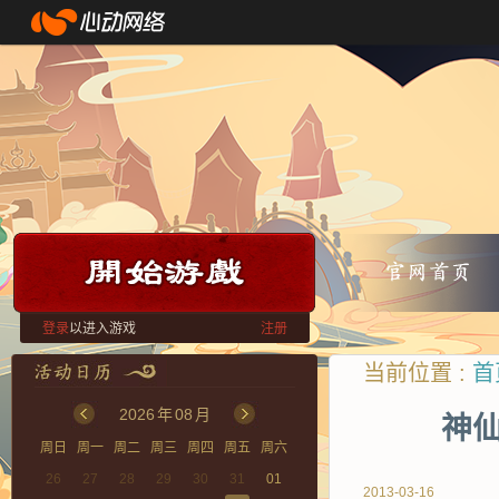
登录
以进入游戏
注册
当前位置 :
首
2026
年
08
月
神仙
周日
周一
周二
周三
周四
周五
周六
26
27
28
29
30
31
01
2013-03-16