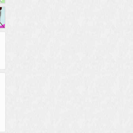
52pk
86wan
聚侠网
多玩
游一游
开服网
pcgame
游侠网页游戏
斗蟹网页游戏
中华网
40407
游戏观察
游戏狗
5617网游网
4q5q游戏
Cwan
一游网