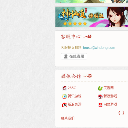
客服投诉邮箱:
tousu@xindong.com
叶云手游
新手卡之家
爱玩久久
游戏嘟嘟
游民在线
巴士玩网页游戏
265G
页游网
游戏港口
爱村服
游戏大巴
发号网
17611游戏网
323g开服表
腾讯游戏
新浪游戏
521G手游
1Y2Y游戏
盒子游戏
游久
521g页游
07073
新浪页游
网易游戏
〈
〉
联系我们