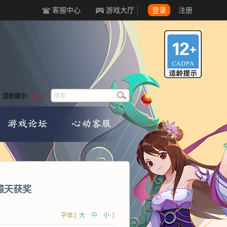
客服中心
游戏大厅
登录
注册
适龄提示：
12+
辕天获奖
字体:[
大
中
小
]