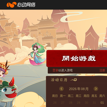
登录
以进入游戏
注册
2026
年
08
月
周日
周一
周二
周三
周四
周五
周六
26
27
28
29
30
31
01