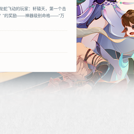
区——龙蛇飞动的玩家：轩辕天，第一个击
？”的奖励——神器级别命格——“万