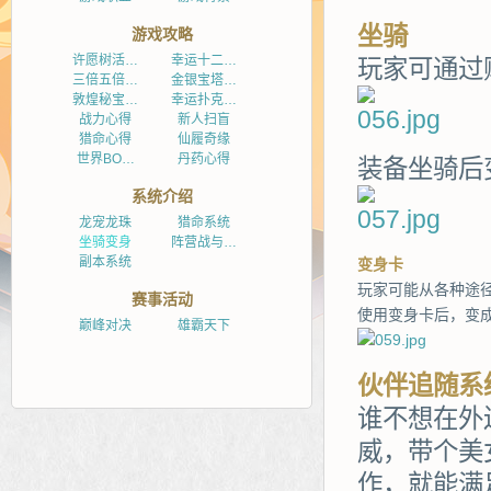
坐骑
游戏攻略
许愿树活…
幸运十二…
玩家可通过
三倍五倍…
金银宝塔…
敦煌秘宝…
幸运扑克…
战力心得
新人扫盲
猎命心得
仙履奇缘
世界BO…
丹药心得
装备坐骑后
系统介绍
龙宠龙珠
猎命系统
坐骑变身
阵营战与…
副本系统
变身卡
玩家可能从各种途
赛事活动
使用变身卡后，变
巅峰对决
雄霸天下
伙伴追随系
谁不想在外
威，带个美
作，就能满