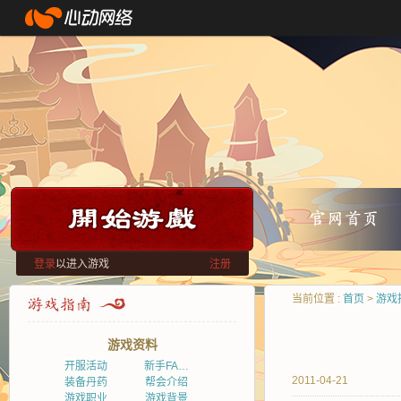
登录
以进入游戏
注册
当前位置 :
首页
>
游戏
游戏资料
开服活动
新手FA…
2011-04-21
装备丹药
帮会介绍
游戏职业
游戏背景