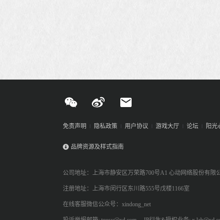
免责声明
隐私政策
用户协议
游戏大厅
论坛
阳光
品牌资源及样式指南
公司地址：上海市静安区万荣路700号A1 心动网络股份有限
注册地址：上海市闵行区东川路555号戊楼1166室
在线客服微信公众号：xindong_net