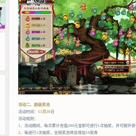
265G
52pk
86wan
聚侠网
页游网
多玩
游一游
开服网
腾讯游戏
pcgame
游侠网页游戏
斗蟹网页游戏
新浪游戏
中华网
40407
游戏观察
活动二、超级奖池
新浪页游
游戏狗
5617网游网
4q5q游戏
网易游戏
Cwan
一游网
活动时间：
11月26日
活动规则：
1、活动期间，每次累计充值200元宝即可进行1次抽奖，并可额外获
2、每进行1次抽奖，全网奖池将会增加10奖券