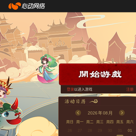
登录
以进入游戏
注册
2026
年
08
月
周日
周一
周二
周三
周四
周五
周六
26
27
28
29
30
31
01