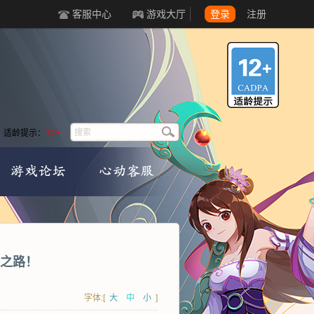
客服中心
游戏大厅
登录
注册
适龄提示：
12+
之路！
字体:[
大
中
小
]