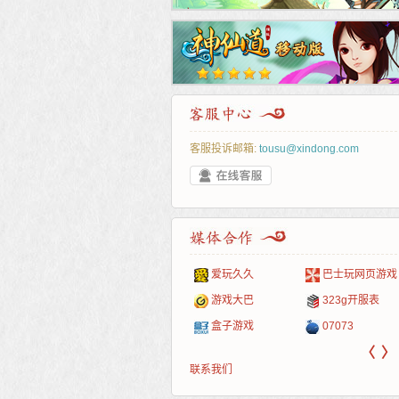
客服投诉邮箱:
tousu@xindong.com
叶云手游
新手卡之家
游戏嘟嘟
游民在线
爱玩久久
巴士玩网页游戏
游戏港口
爱村服
发号网
17611游戏网
游戏大巴
323g开服表
521G手游
1Y2Y游戏
游久
521g页游
盒子游戏
07073
〈
〉
联系我们