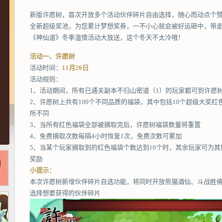
新版许愿树，首次开放多个活动伙伴碎片自由选择，随心而动点个
全新超级奖池，为您累计梦想奖券，一不小心就会被好运砸中，带
《神仙道》冬季温情活动大放送，这个冬天不太冷哦！
活动一、许愿树
活动时间：
11月26日
活动规则：
1、活动期间，所有已通关副本不归山密道（1）的玩家都可到许愿
2、许愿树上共有100个不同品质的福袋，其中包括10个超级大奖
所不同
3、当所有红色福袋全部被摘取完后，许愿树福袋数量将重置
4、免费摘取次数每隔4小时恢复1次，免费次数可累加
5、当某个玩家摘取到的红色福袋个数达到10个时，其余玩家可为其
奖励
小提示：
本次许愿树新增伙伴碎片自选功能，将同时开放熊猫酒仙、斗战胜
选择想要获得的伙伴碎片