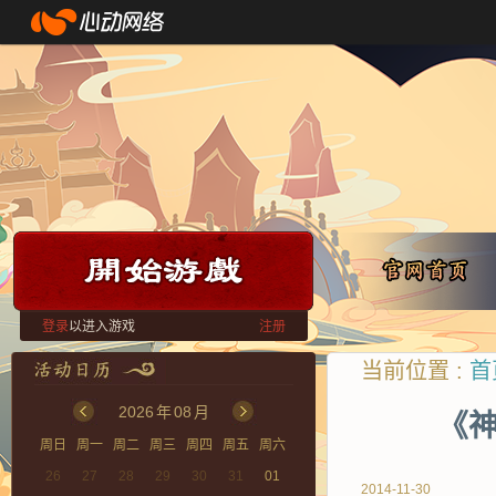
登录
以进入游戏
注册
当前位置 :
首
2026
年
08
月
《神
周日
周一
周二
周三
周四
周五
周六
26
27
28
29
30
31
01
2014-11-30