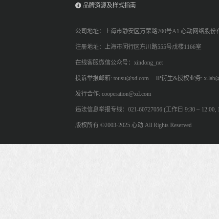
品牌资源及样式指南
公司地址：上海市静安区万荣路700号A1 心动网络股份
注册地址：上海市闵行区东川路555号戊楼1166室
在线客服微信公众号：xindong_net
投诉举报邮箱: tousu@xd.com
IP衍生&授权业务: x.lab@
发行合作: cooperation@xd.com
违法信息举报专线：021-60727056 (工作日 9:30 ~ 12:00, 13:
版权所有 ©2003-2025 心动 All Rights Reserved