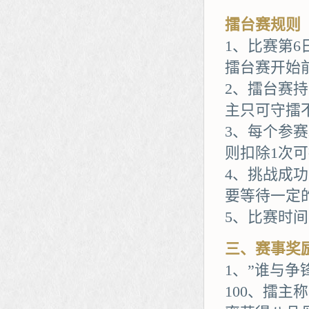
擂台赛规则
1、比赛第
擂台赛开始
2、擂台赛
主只可守擂
3、每个参
则扣除1次
4、挑战成
要等待一定
5、比赛时
三、赛事奖
1、”谁与争
100、擂主