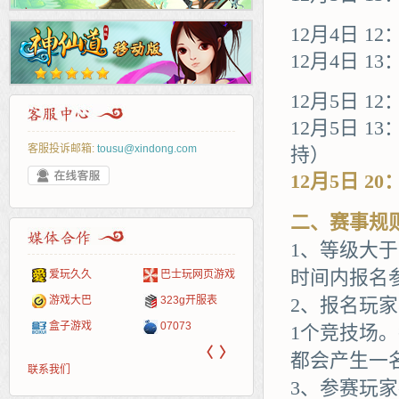
12月4日 12
12月4日 1
12月5日 12
12月5日 1
客服投诉邮箱:
tousu@xindong.com
持）
12月5日 20
二、赛事规
1、等级大于
时间内报名
爱玩久久
巴士玩网页游戏
265G
52pk
86wan
聚侠网
页游
多玩
游一
开服
游戏网
游戏大巴
323g开服表
腾讯游戏
pcgame
游侠网页游戏
斗蟹网页游戏
新浪
中华
40407
游戏
2、报名玩
盒子游戏
07073
新浪页游
游戏狗
5617网游网
4q5q游戏
网易
Cwan
一游
1个竞技场
〈
〉
都会产生一
联系我们
3、参赛玩